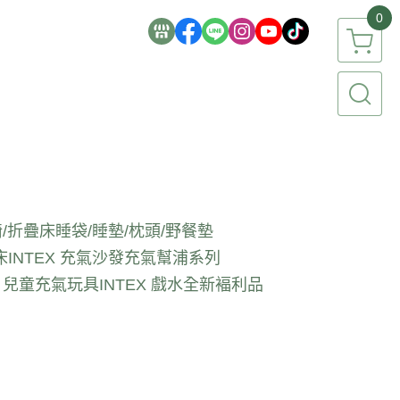
0
/折疊床
睡袋/睡墊/枕頭/野餐墊
床
INTEX 充氣沙發
充氣幫浦系列
EX 兒童充氣玩具
INTEX 戲水全新褔利品