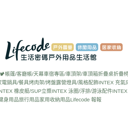
🏕️帳篷/客廳帳/天幕
車宿專區/車頂架/車頂箱
折疊桌
折疊椅
家電
鍋具/餐具
烤肉架/烤盤
露營燈具/風格配飾
INTEX 充氣
INTEX 橡皮艇/SUP立槳
INTEX 泳圈/浮排/游泳配件
INT
動健身用品
旅行用品
家用收納用品
Lifecode 報報