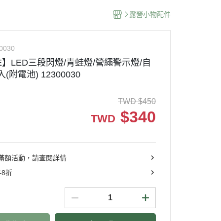
露營小物配件
0030
DE】LED三段閃燈/青蛙燈/營繩警示燈/自
(附電池) 12300030
TWD
$
450
$
340
TWD
滿額活動，請查閱詳情
件8折