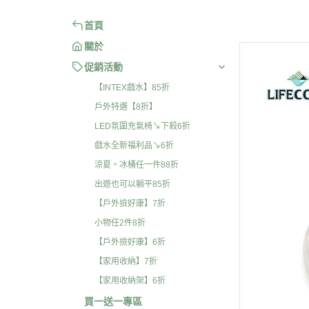
首頁
關於
促銷活動
【INTEX戲水】85折
戶外特選【8折】
LED氛圍充氣椅↘下殺6折
戲水全新福利品↘6折
涼夏。冰桶任一件88折
出遊也可以躺平85折
【戶外撿好康】7折
小物任2件8折
【戶外撿好康】6折
【家用收納】7折
【家用收納架】6折
買一送一專區