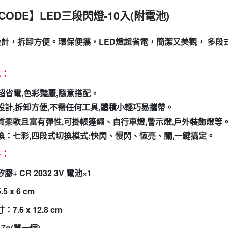
ECODE】LED三段閃燈-10入(附電池)
設計，拆卸方便。
環保便攜，LED燈超省電，簡潔又美觀
，
多段
色：
燈超省電,色彩豔麗,隨意搭配。
設計,拆卸方便,不需任何工具,體積小輕巧易攜帶。
質柔軟且富有彈性,可掛帳篷繩、自行車燈,警示燈,戶外裝飾燈等
換：七彩,四段式切換模式:快閃、慢閃、恆亮、關,一鍵搞定。
格：
矽膠+ CR 2032 3V 電池×1
5.5 x 6 cm
寸
：
7.6 x 12.8 cm
17g(單一個)