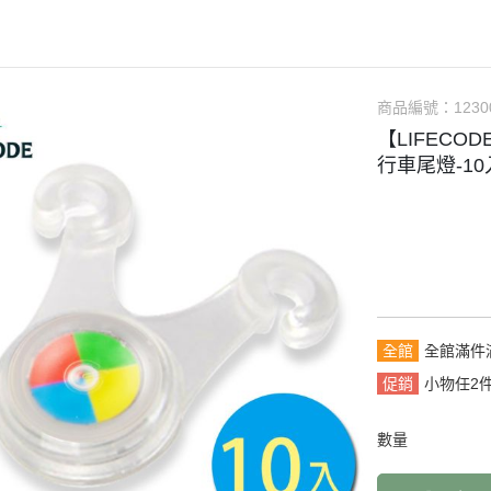
商品編號：
1230
【LIFECO
行車尾燈-10入
全館
全館滿件
促銷
小物任2
數量