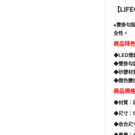
【LIF
※雙掛勾
全性。
商品特
◆
LED
◆
雙掛勾
◆
矽膠材
◆
顏色變
商品規
◆材質
：
◆尺寸
：
◆收合尺
◆重量
：