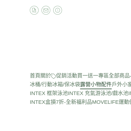
首頁
關於
促銷活動
買一送一專區
全部商品
冰桶/行動冰箱/保冰袋
露營小物配件
戶外小
INTEX 框架泳池
INTEX 充氣游泳池/戲水池
INTEX盒損7折-全新福利品
MOVELIFE運