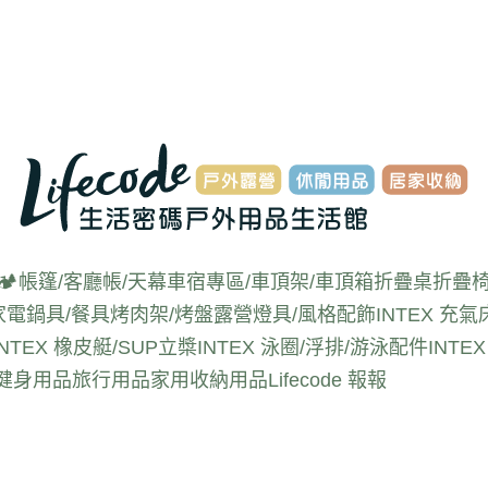
🏕️帳篷/客廳帳/天幕
車宿專區/車頂架/車頂箱
折疊桌
折疊椅
家電
鍋具/餐具
烤肉架/烤盤
露營燈具/風格配飾
INTEX 充氣
INTEX 橡皮艇/SUP立槳
INTEX 泳圈/浮排/游泳配件
INT
動健身用品
旅行用品
家用收納用品
Lifecode 報報