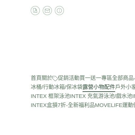
首頁
關於
促銷活動
買一送一專區
全部商品
冰桶/行動冰箱/保冰袋
露營小物配件
戶外小
INTEX 框架泳池
INTEX 充氣游泳池/戲水池
INTEX盒損7折-全新福利品
MOVELIFE運