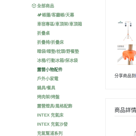
全部商品
🏕️帳篷/客廳帳/天幕
車宿專區/車頂架/車頂箱
折疊桌
折疊椅/折疊床
睡袋/睡墊/枕頭/野餐墊
冰桶/行動冰箱/保冰袋
露營小物配件
分享商品到
戶外小家電
鍋具/餐具
烤肉架/烤盤
露營燈具/風格配飾
商品詳
INTEX 充氣床
INTEX 充氣沙發
充氣幫浦系列