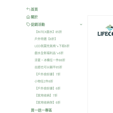
首頁
關於
促銷活動
【INTEX戲水】85折
戶外特選【8折】
LED氛圍充氣椅↘下殺6折
戲水全新福利品↘6折
涼夏。冰桶任一件88折
出遊也可以躺平85折
【戶外撿好康】7折
小物任2件8折
【戶外撿好康】6折
【家用收納】7折
【家用收納架】6折
買一送一專區