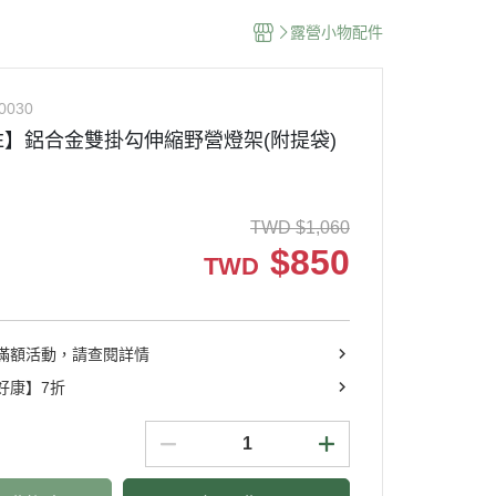
露營小物配件
0030
ODE】鋁合金雙掛勾伸縮野營燈架(附提袋)
TWD
$
1,060
$
850
TWD
滿額活動，請查閱詳情
好康】7折