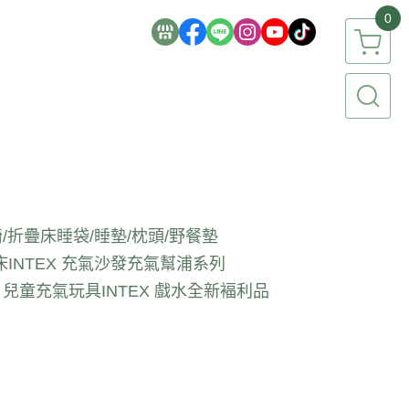
0
/折疊床
睡袋/睡墊/枕頭/野餐墊
床
INTEX 充氣沙發
充氣幫浦系列
EX 兒童充氣玩具
INTEX 戲水全新褔利品