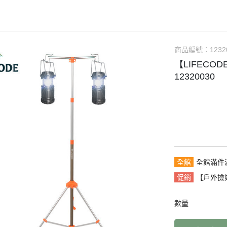
商品編號：
1232
【LIFEC
12320030
全館
全館滿件
促銷
【戶外撿
數量