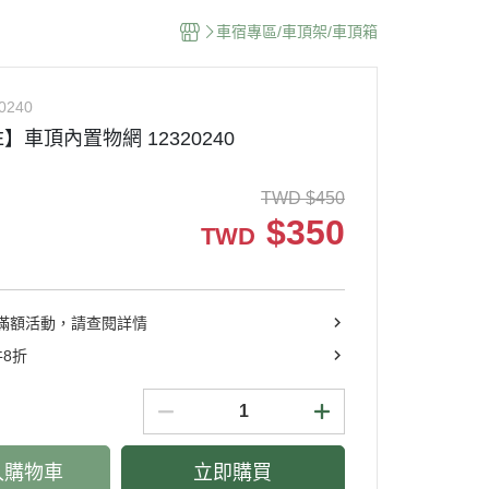
車宿專區/車頂架/車頂箱
0240
E】車頂內置物網 12320240
TWD
$
450
$
350
TWD
滿額活動，請查閱詳情
件8折
入購物車
立即購買