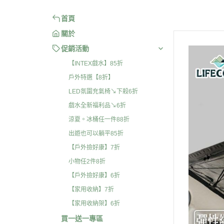
首頁
關於
促銷活動
【INTEX戲水】85折
戶外特選【8折】
LED氛圍充氣椅↘下殺6折
戲水全新福利品↘6折
涼夏。冰桶任一件88折
出遊也可以躺平85折
【戶外撿好康】7折
小物任2件8折
【戶外撿好康】6折
【家用收納】7折
【家用收納架】6折
買一送一專區