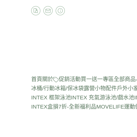
首頁
關於
促銷活動
買一送一專區
全部商品
冰桶/行動冰箱/保冰袋
露營小物配件
戶外小
INTEX 框架泳池
INTEX 充氣游泳池/戲水池
INTEX盒損7折-全新福利品
MOVELIFE運