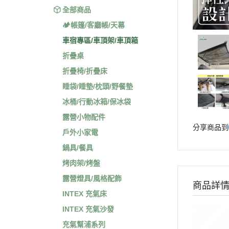
全部商品
🏕️帳篷/客廳帳/天幕
車宿專區/車頂架/車頂箱
折疊桌
折疊椅/折疊床
睡袋/睡墊/枕頭/野餐墊
冰桶/行動冰箱/保冰袋
露營小物配件
分享商品到
戶外小家電
鍋具/餐具
烤肉架/烤盤
露營燈具/風格配飾
商品詳
INTEX 充氣床
INTEX 充氣沙發
充氣幫浦系列