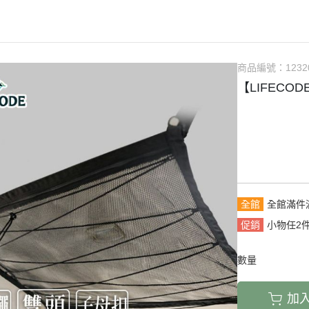
商品編號：
1232
【LIFECOD
全館
全館滿件
促銷
小物任2
數量
加