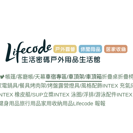
🏕️帳篷/客廳帳/天幕
車宿專區/車頂架/車頂箱
折疊桌
折疊椅
家電
鍋具/餐具
烤肉架/烤盤
露營燈具/風格配飾
INTEX 充氣
INTEX 橡皮艇/SUP立槳
INTEX 泳圈/浮排/游泳配件
INT
動健身用品
旅行用品
家用收納用品
Lifecode 報報