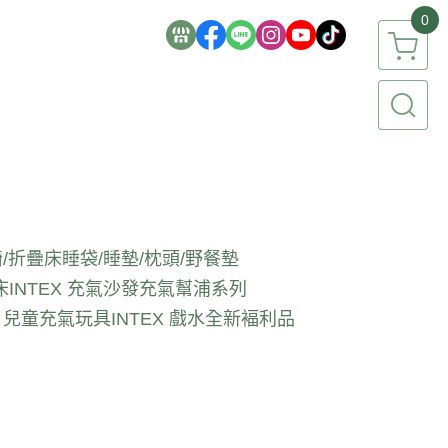
0
/折疊床
睡袋/睡墊/枕頭/野餐墊
床
INTEX 充氣沙發
充氣幫浦系列
EX 兒童充氣玩具
INTEX 戲水全新褔利品