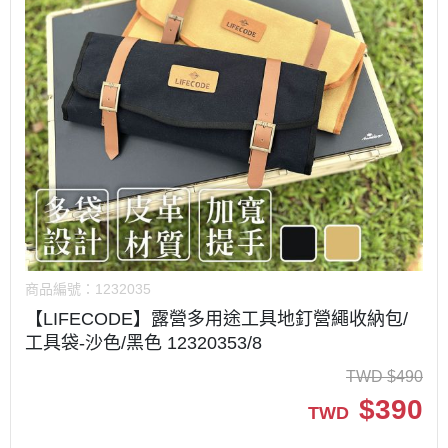
商品編號：
1232035
【LIFECODE】露營多用途工具地釘營繩收納包/
工具袋-沙色/黑色 12320353/8
TWD
$
490
$
390
TWD