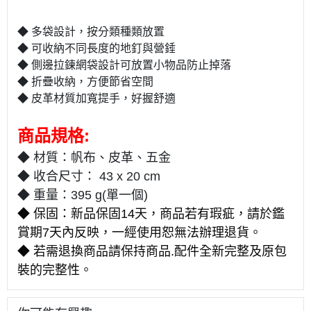
◆ 多袋設計，按分類種類放置
◆ 可收納不同長度的地釘與營錘
◆ 側邊拉鍊網袋設計可放置小物品防止掉落
◆ 折疊收納，方便節省空間
◆ 皮革材質加寬提手，好握舒適
商品規格:
◆ 材質：帆布、皮革、五金
◆ 收合尺寸： 43 x 20 cm
◆ 重量
：395 g(單一個)
◆ 保固：新品保固14天，商品若有瑕疵，請於鑑
賞期7天內反映，一經使用恕無法辦理退貨。
◆ 若需退換商品請保持商品.配件全新完整及原包
裝的完整性。