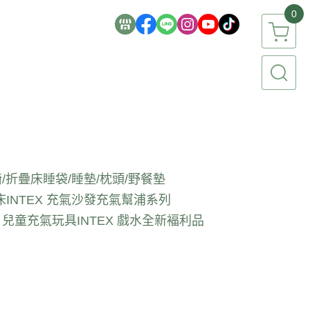
0
/折疊床
睡袋/睡墊/枕頭/野餐墊
床
INTEX 充氣沙發
充氣幫浦系列
EX 兒童充氣玩具
INTEX 戲水全新褔利品