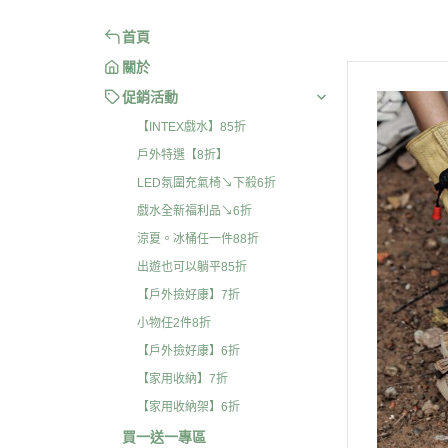
首頁
關於
促銷活動
【INTEX戲水】85折
戶外特選【8折】
LED氛圍充氣椅↘下殺6折
戲水全新福利品↘6折
涼夏。冰桶任一件88折
出遊也可以躺平85折
【戶外撿好康】7折
小物任2件8折
【戶外撿好康】6折
【家用收納】7折
【家用收納架】6折
買一送一專區