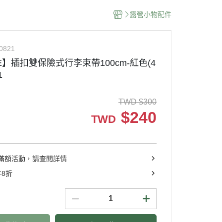
露營小物配件
0821
DE】插扣雙保險式行李束帶100cm-紅色(4
1
TWD
$
300
$
240
TWD
滿額活動，請查閱詳情
件8折