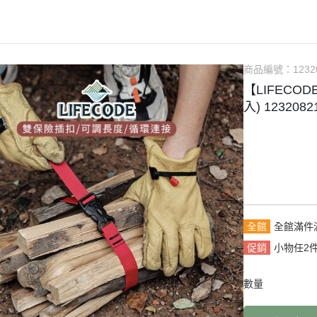
商品編號：
1232
【LIFECO
入) 1232082
全館
全館滿件
促銷
小物任2
數量