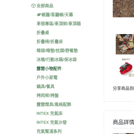
全部商品
🏕️帳篷/客廳帳/天幕
車宿專區/車頂架/車頂箱
折疊桌
折疊椅/折疊床
睡袋/睡墊/枕頭/野餐墊
冰桶/行動冰箱/保冰袋
露營小物配件
戶外小家電
鍋具/餐具
分享商品到
烤肉架/烤盤
露營燈具/風格配飾
INTEX 充氣床
商品詳
INTEX 充氣沙發
充氣幫浦系列