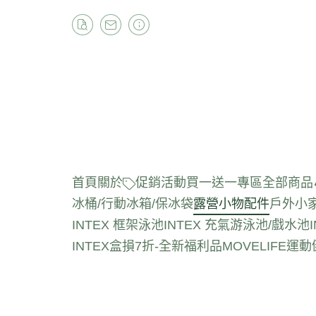
首頁
關於
促銷活動
買一送一專區
全部商品
冰桶/行動冰箱/保冰袋
露營小物配件
戶外小
INTEX 框架泳池
INTEX 充氣游泳池/戲水池
INTEX盒損7折-全新福利品
MOVELIFE運