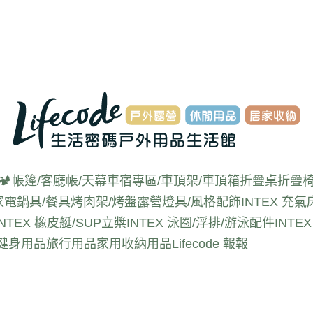
🏕️帳篷/客廳帳/天幕
車宿專區/車頂架/車頂箱
折疊桌
折疊椅
家電
鍋具/餐具
烤肉架/烤盤
露營燈具/風格配飾
INTEX 充氣
INTEX 橡皮艇/SUP立槳
INTEX 泳圈/浮排/游泳配件
INT
動健身用品
旅行用品
家用收納用品
Lifecode 報報