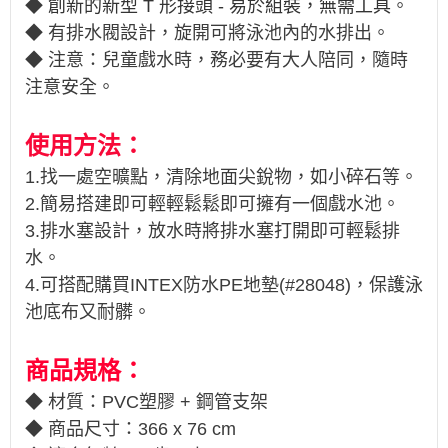
◆
創新的新型 T 形接頭 - 易於組裝，無需工具
。
◆ 有排水閥設計，旋開可將泳池內的水排出。
◆ 注意：兒童戲水時，務必要有大人陪同，隨時
注意安全。
使用方法：
1.找一處空曠點，清除地面尖銳物，如小碎石等。
2.簡易搭建即可輕輕鬆鬆即可擁有一個戲水池。
3.排水塞設計，放水時將排水塞打開即可輕鬆排
水。
4.可搭配購買INTEX防水PE地墊(#28048)，保護泳
池底布又耐髒。
商品規格：
◆ 材質：PVC塑膠 + 鋼管支架
◆ 商品尺寸：366 x 76 cm