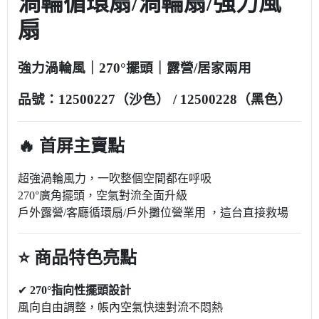
渦輪循環扇/渦輪扇/強力風
扇
強力渦輪風｜270°擺頭｜露營/居家兩用
品號：12500227（沙色） / 12500228（黑色）
🔥 首屏主賣點
超強渦輪風力，一吹整個空間都在呼吸
270°廣角擺頭，空氣對流全面升級
戶外露營/客廳循環扇/戶外攤位營業用 ，這台直接救場
⭐ 商品特色亮點
✔
270°指向性擺頭設計
風向自由調整，帳內空氣快速對流不悶熱