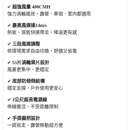
✔
超強風量 480CMH
強力渦輪風效，露營、車宿、室內都適用
✔
最高風速達14m/s
熱氣、濕氣快速帶走，降溫更有感
✔
三段風速調整
依環境需求自由切換，舒適又省電
✔
53片渦輪葉片設計
風量更集中、更穩定
✔
底部防傾倒結構
穩定支撐，戶外使用更安心
✔
3公尺超長電源線
佈線靈活，不受距離限制
✔
手提握把設計
一提就走，露營移動超方便