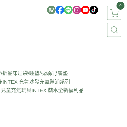
0
/折疊床
睡袋/睡墊/枕頭/野餐墊
床
INTEX 充氣沙發
充氣幫浦系列
EX 兒童充氣玩具
INTEX 戲水全新褔利品