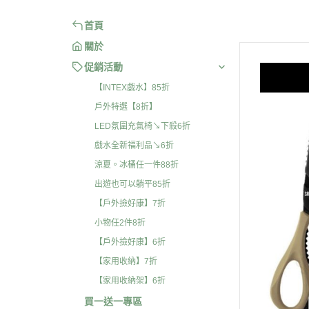
首頁
關於
促銷活動
【INTEX戲水】85折
戶外特選【8折】
LED氛圍充氣椅↘下殺6折
戲水全新福利品↘6折
涼夏。冰桶任一件88折
出遊也可以躺平85折
【戶外撿好康】7折
小物任2件8折
【戶外撿好康】6折
【家用收納】7折
【家用收納架】6折
買一送一專區