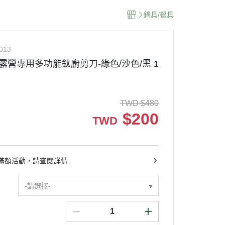
鍋具/餐具
013
N 露營專用多功能鈦廚剪刀-綠色/沙色/黑 1
TWD
$
480
$
200
TWD
滿額活動，請查閱詳情
-請選擇-