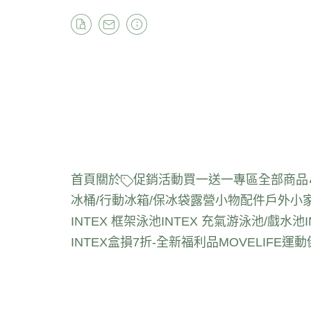
首頁
關於
促銷活動
買一送一專區
全部商品
冰桶/行動冰箱/保冰袋
露營小物配件
戶外小
INTEX 框架泳池
INTEX 充氣游泳池/戲水池
INTEX盒損7折-全新福利品
MOVELIFE運