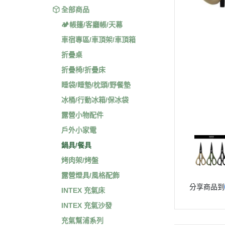
全部商品
🏕️帳篷/客廳帳/天幕
車宿專區/車頂架/車頂箱
折疊桌
折疊椅/折疊床
睡袋/睡墊/枕頭/野餐墊
冰桶/行動冰箱/保冰袋
露營小物配件
戶外小家電
鍋具/餐具
烤肉架/烤盤
露營燈具/風格配飾
分享商品到
INTEX 充氣床
INTEX 充氣沙發
充氣幫浦系列