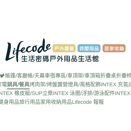
🏕️帳篷/客廳帳/天幕
車宿專區/車頂架/車頂箱
折疊桌
折疊椅
家電
鍋具/餐具
烤肉架/烤盤
露營燈具/風格配飾
INTEX 充氣
INTEX 橡皮艇/SUP立槳
INTEX 泳圈/浮排/游泳配件
INT
動健身用品
旅行用品
家用收納用品
Lifecode 報報