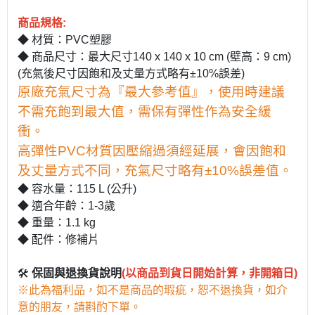
商品規格:
◆ 材質：PVC塑膠
◆ 商品尺寸：最大尺寸140 x 140 x 10 cm (壁高：9 cm)
(充氣後尺寸因飽和及丈量方式略有±10%誤差)
原廠充氣尺寸為『最大參考值』，使用時建議
不需充飽到最大值，需保有彈性作為安全緩
衝。
高彈性PVC材質因壓縮過須經延展，會因飽和
及丈量方式不同，充氣尺寸略有±10%誤差值。
◆ 容水量：115 L (公升)
◆ 適合年齡：1-3歲
◆ 重量：1.1 kg
◆ 配件：修補片
🛠
保固與退換貨說明
(以商品到貨日開始計算，非開箱日)
※此為福利品，如不是商品的瑕疵，恕不退換貨，如介
意的朋友，請斟酌下單。