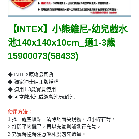
【INTEX】小熊維尼-幼兒戲水
池140x140x10cm_適1-3歲
15900073(58433)
◆ INTEX原廠公司貨
◆ 獨家迪士尼正版授權
◆ 適用1-3歲寶貝使用
◆ 可當戲水池或遊戲池/玩砂池
使用方法：
1.找一處空曠點，清除地面尖銳物，如小碎石等。
2.打開平均攤平，再以充氣幫浦進行充氣。
3.充氣時隨時注意飽和度勿充過量。