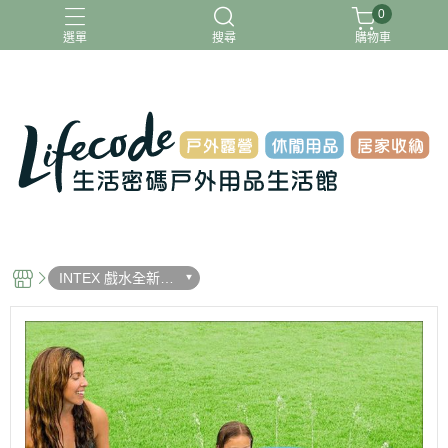
0
選單
搜尋
購物車
ADAMOUTDOOR
G-PLUS
INTEX
MOVELIFE
樂活不露
INTEX 戲水全新褔
利品