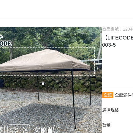
商品編號：
1204
【LIFECO
003-5
全館
全館滿件
選擇規格
數量