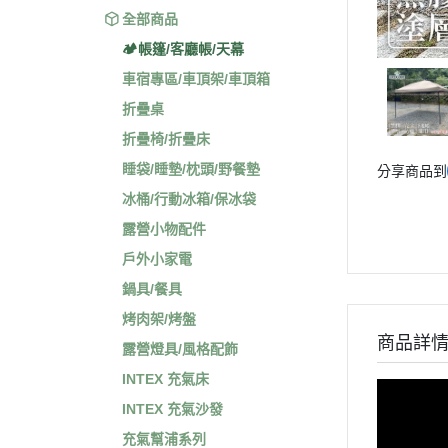
全部商品
🏕️帳篷/客廳帳/天幕
車宿專區/車頂架/車頂箱
折疊桌
折疊椅/折疊床
睡袋/睡墊/枕頭/野餐墊
分享商品到
冰桶/行動冰箱/保冰袋
露營小物配件
戶外小家電
鍋具/餐具
烤肉架/烤盤
商品詳
露營燈具/風格配飾
INTEX 充氣床
INTEX 充氣沙發
充氣幫浦系列