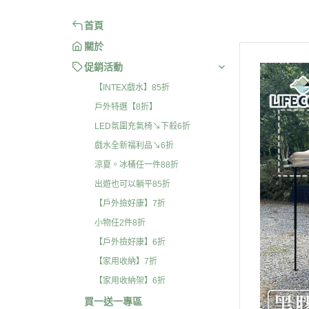
首頁
關於
促銷活動
【INTEX戲水】85折
戶外特選【8折】
LED氛圍充氣椅↘下殺6折
戲水全新福利品↘6折
涼夏。冰桶任一件88折
出遊也可以躺平85折
【戶外撿好康】7折
小物任2件8折
【戶外撿好康】6折
【家用收納】7折
【家用收納架】6折
買一送一專區