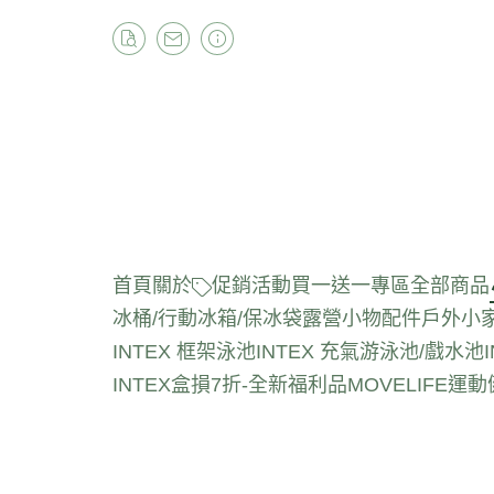
首頁
關於
促銷活動
買一送一專區
全部商品
冰桶/行動冰箱/保冰袋
露營小物配件
戶外小
INTEX 框架泳池
INTEX 充氣游泳池/戲水池
INTEX盒損7折-全新福利品
MOVELIFE運