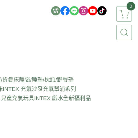
0
/折疊床
睡袋/睡墊/枕頭/野餐墊
床
INTEX 充氣沙發
充氣幫浦系列
EX 兒童充氣玩具
INTEX 戲水全新褔利品