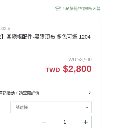
🏕️帳篷/客廳帳/天幕
003-5
DE】客廳帳配件-黑膠頂布 多色可選 1204
TWD
$
3,500
$
2,800
TWD
滿額活動，請查閱詳情
-請選擇-