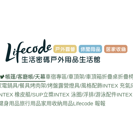
🏕️帳篷/客廳帳/天幕
車宿專區/車頂架/車頂箱
折疊桌
折疊椅
家電
鍋具/餐具
烤肉架/烤盤
露營燈具/風格配飾
INTEX 充氣
INTEX 橡皮艇/SUP立槳
INTEX 泳圈/浮排/游泳配件
INT
動健身用品
旅行用品
家用收納用品
Lifecode 報報