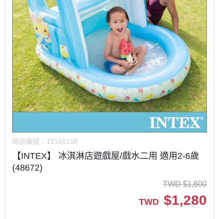
商品編號：
15150110
【INTEX】 冰淇淋店遊戲屋/戲水二用 適用2-6歲
(48672)
TWD
$
1,600
$
1,280
TWD