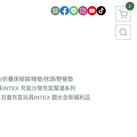
0
/折疊床
睡袋/睡墊/枕頭/野餐墊
床
INTEX 充氣沙發
充氣幫浦系列
EX 兒童充氣玩具
INTEX 戲水全新褔利品