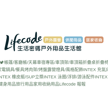
🏕️帳篷/客廳帳/天幕
車宿專區/車頂架/車頂箱
折疊桌
折疊椅
家電
鍋具/餐具
烤肉架/烤盤
露營燈具/風格配飾
INTEX 充氣
INTEX 橡皮艇/SUP立槳
INTEX 泳圈/浮排/游泳配件
INT
動健身用品
旅行用品
家用收納用品
Lifecode 報報