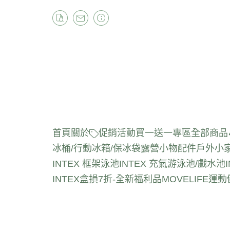
首頁
關於
促銷活動
買一送一專區
全部商品
冰桶/行動冰箱/保冰袋
露營小物配件
戶外小
INTEX 框架泳池
INTEX 充氣游泳池/戲水池
INTEX盒損7折-全新福利品
MOVELIFE運