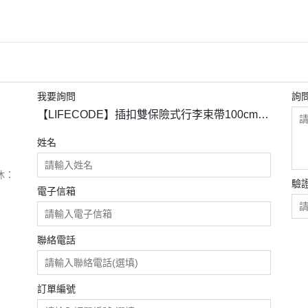
我要詢問
詢
【LIFECODE】插扣雙保險式行李束帶100cm-
紅色(4入) 12320821
姓名
休：
驗
電子信箱
聯絡電話
訂單編號