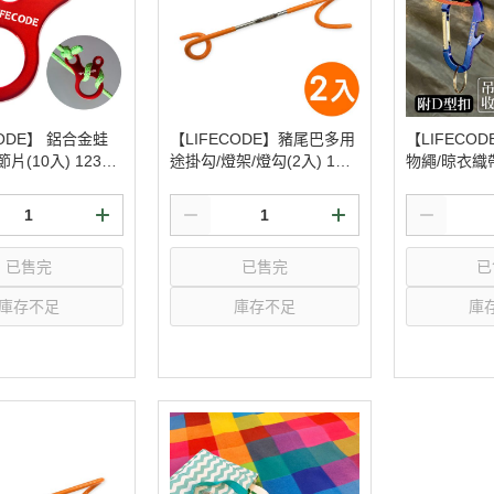
CODE】 鋁合金蛙
【LIFECODE】豬尾巴多用
【LIFECO
(10入) 12310
途掛勾/燈架/燈勾(2入) 123
物繩/晾衣織帶(
20040-02
D型扣 12310
已售完
已售完
已
庫存不足
庫存不足
庫
選購
選購