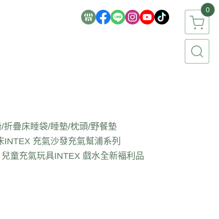
0
/折疊床
睡袋/睡墊/枕頭/野餐墊
床
INTEX 充氣沙發
充氣幫浦系列
EX 兒童充氣玩具
INTEX 戲水全新褔利品