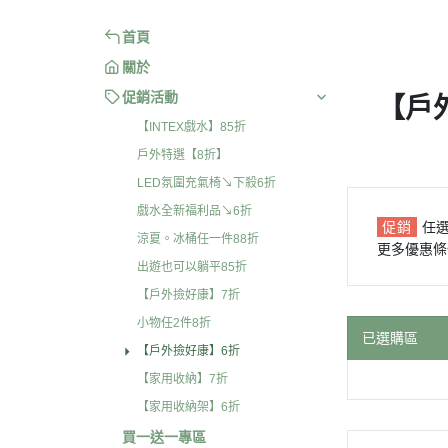
首頁
關於
促銷活動
【戶
【INTEX戲水】85折
戶外特選【8折】
LED氛圍充氣椅↘下殺6折
戲水全新福利品↘6折
促銷
任
涼夏。冰桶任一件88折
更多優惠條
出遊也可以躺平85折
【戶外撿好康】7折
小物任2件8折
已選購區
【戶外撿好康】6折
【家用收納】7折
【家用收納架】6折
買一送一專區