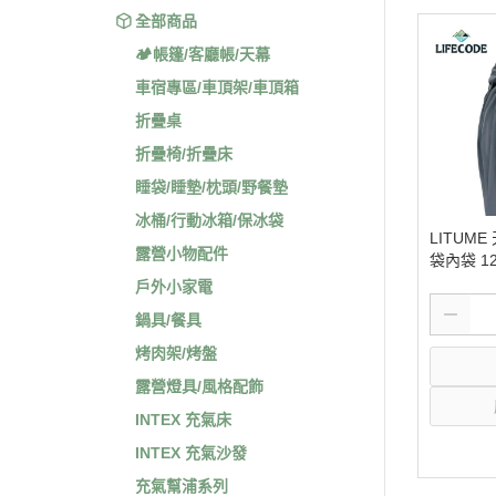
全部商品
🏕️帳篷/客廳帳/天幕
車宿專區/車頂架/車頂箱
折疊桌
折疊椅/折疊床
睡袋/睡墊/枕頭/野餐墊
冰桶/行動冰箱/保冰袋
LITUM
露營小物配件
袋內袋 12
戶外小家電
鍋具/餐具
烤肉架/烤盤
露營燈具/風格配飾
INTEX 充氣床
INTEX 充氣沙發
充氣幫浦系列