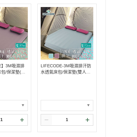
DE】3M吸濕排
LIFECODE-3M吸濕排汗防
包/保潔墊(雙
水透氣床包/保潔墊(雙人加
呎/寬185cm)-2
大5*6.2呎/寬152cm)-2色可
051/5
選 15340041/5