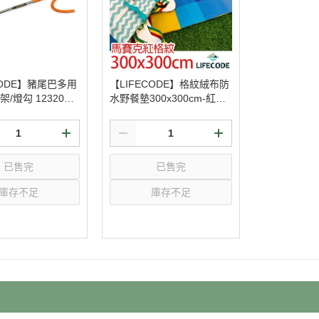
CODE】豬尾巴多用
【LIFECODE】格紋絨布防
/燈勾 1232004
水野餐墊300x300cm-紅格
子 12340111
已售完
已售完
庫存不足
庫存不足
選購
選購