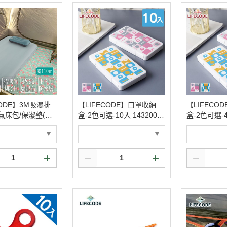
CODE】3M吸濕排
【LIFECODE】口罩收納
【LIFECO
氣床包/保潔墊(單
盒-2色可選-10入 1432009
盒-2色可選-4入
6.2呎/寬110cm)-
1/5-10
5-04
5340031/5