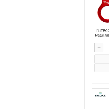
【LIFE
眼營繩調節片
320