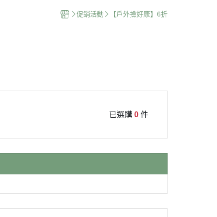
促銷活動
【戶外撿好康】6折
已選購
0
件