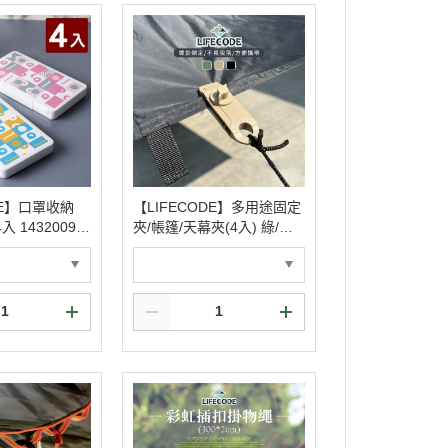
DE】口罩收納
【LIFECODE】多用途固定
 14320091/
夾/帳篷/天幕夾(4入) 綠/沙/
黑 12320834/7/8