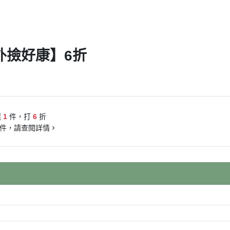
外撿好康】6折
選
1
件，打
6
折
件，請查閱詳情