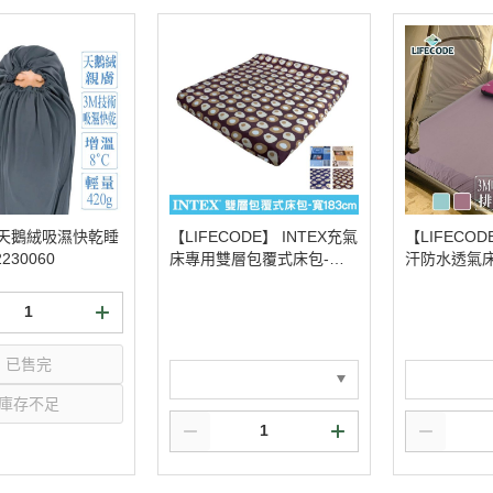
E 天鵝絨吸濕快乾睡
【LIFECODE】 INTEX充氣
【LIFECO
230060
床專用雙層包覆式床包-適
汗防水透氣床
用寬183cm充氣床 153400
人特大6x6.2
15/17/25/27
色可選 15340
已售完
庫存不足
選購