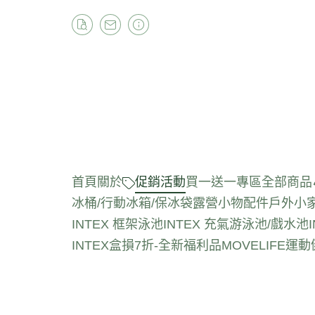
首頁
關於
促銷活動
買一送一專區
全部商品
冰桶/行動冰箱/保冰袋
露營小物配件
戶外小
INTEX 框架泳池
INTEX 充氣游泳池/戲水池
INTEX盒損7折-全新福利品
MOVELIFE運