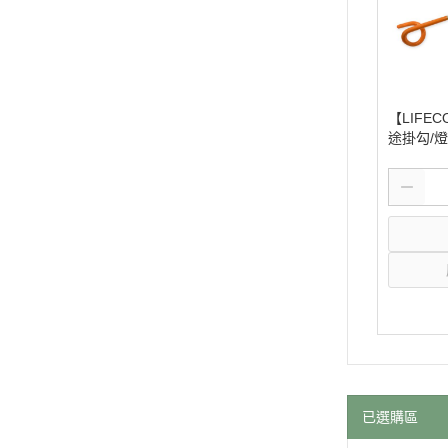
【LIFE
途掛勾/燈架
0
已選購區