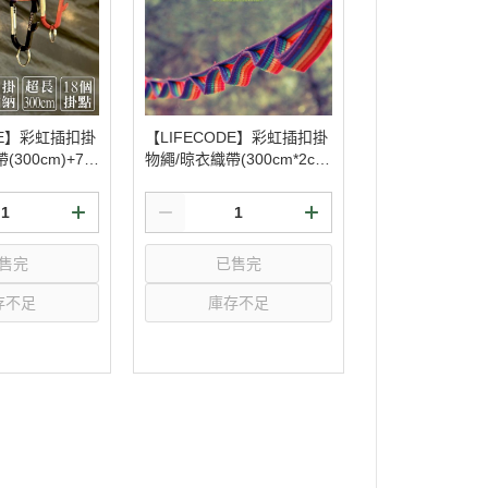
DE】彩虹插扣掛
【LIFECODE】彩虹插扣掛
300cm)+7個
物繩/晾衣織帶(300cm*2c
360-2
m) 12310360
售完
已售完
存不足
庫存不足
選購
選購