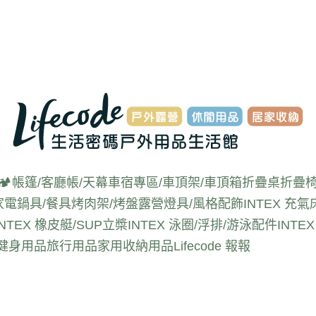
🏕️帳篷/客廳帳/天幕
車宿專區/車頂架/車頂箱
折疊桌
折疊椅
家電
鍋具/餐具
烤肉架/烤盤
露營燈具/風格配飾
INTEX 充氣
INTEX 橡皮艇/SUP立槳
INTEX 泳圈/浮排/游泳配件
INT
動健身用品
旅行用品
家用收納用品
Lifecode 報報