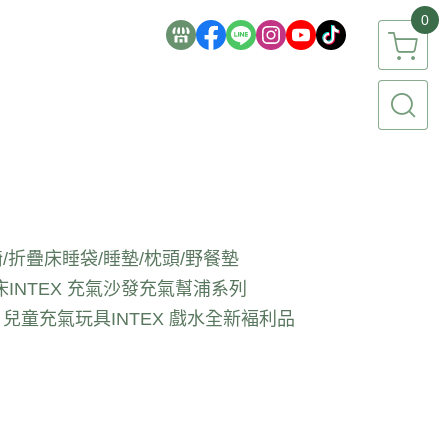
0
/折疊床
睡袋/睡墊/枕頭/野餐墊
床
INTEX 充氣沙發
充氣幫浦系列
EX 兒童充氣玩具
INTEX 戲水全新褔利品