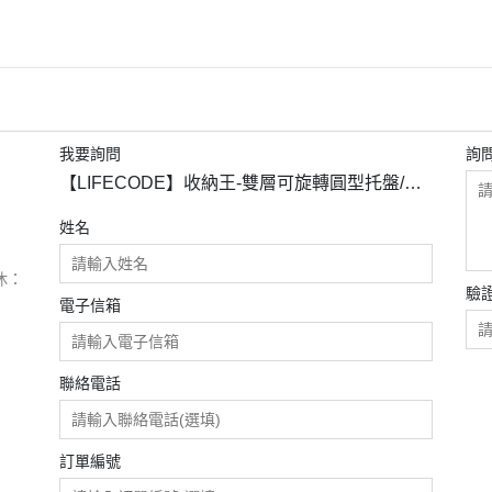
我要詢問
詢
【LIFECODE】收納王-雙層可旋轉圓型托盤/收
納盒-三色可選
姓名
休：
驗
電子信箱
聯絡電話
訂單編號