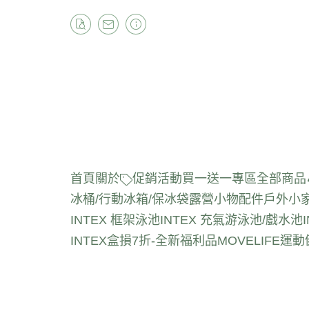
首頁
關於
促銷活動
買一送一專區
全部商品
冰桶/行動冰箱/保冰袋
露營小物配件
戶外小
INTEX 框架泳池
INTEX 充氣游泳池/戲水池
INTEX盒損7折-全新福利品
MOVELIFE運