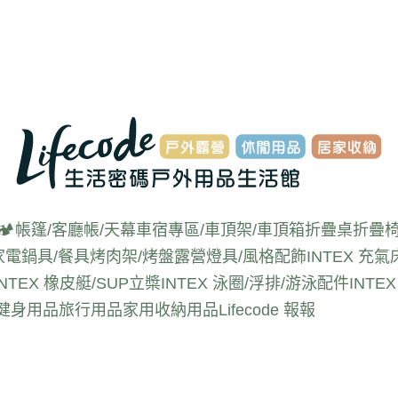
🏕️帳篷/客廳帳/天幕
車宿專區/車頂架/車頂箱
折疊桌
折疊椅
家電
鍋具/餐具
烤肉架/烤盤
露營燈具/風格配飾
INTEX 充氣
INTEX 橡皮艇/SUP立槳
INTEX 泳圈/浮排/游泳配件
INT
動健身用品
旅行用品
家用收納用品
Lifecode 報報