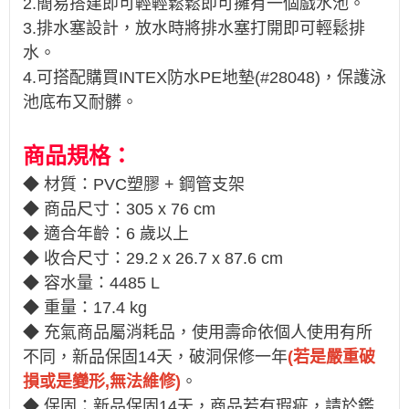
2.簡易搭建即可輕輕鬆鬆即可擁有一個戲水池。
3.排水塞設計，放水時將排水塞打開即可輕鬆排
水。
4.可搭配購買INTEX防水PE地墊(#28048)，保護泳
池底布又耐髒。
商品規格：
◆ 材質：PVC塑膠 + 鋼管支架
◆ 商品尺寸：305 x 76 cm
◆ 適合年齡：6 歲以上
◆ 收合尺寸：29.2
x 26.7
x 87.6
cm
◆ 容水量：4485 L
◆ 重量：17.4 kg
◆ 充氣商品屬消耗品，使用壽命依個人使用有所
不同，新品保固14天，破洞保修一年
(若是嚴重破
損或是變形,無法維修)
。
◆ 保固：新品保固14天，商品若有瑕疵，請於鑑