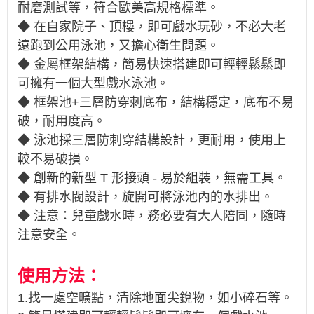
耐磨測試等，符合歐美高規格標準。
◆ 在自家院子、頂樓，即可戲水玩砂，不必大老
遠跑到公用泳池，又擔心衛生問題。
◆ 金屬框架結構，簡易快速搭建即可輕輕鬆鬆即
可擁有一個大型戲水泳池。
◆ 框架池+三層防穿刺底布，結構穩定，底布不易
破，耐用度高。
◆ 泳池採三層防刺穿結構設計，更耐用，使用上
較不易破損。
◆
創新的新型 T 形接頭 - 易於組裝，無需工具
。
◆ 有排水閥設計，旋開可將泳池內的水排出。
◆ 注意：兒童戲水時，務必要有大人陪同，隨時
注意安全。
使用方法：
1.找一處空曠點，清除地面尖銳物，如小碎石等。