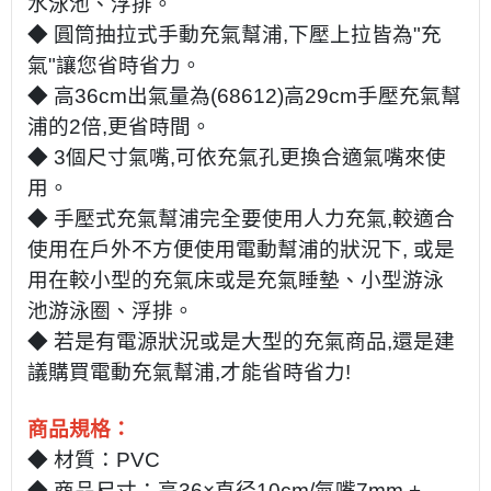
水泳池、浮排。
◆ 圓筒抽拉式手動充氣幫浦,下壓上拉皆為"充
氣"讓您省時省力。
◆ 高36cm出氣量為(68612)高29cm手壓充氣幫
浦的2倍,更省時間。
◆ 3個尺寸氣嘴,可依充氣孔更換合適氣嘴來使
用。
◆
手壓式充氣幫浦完全要使用人力充氣,較適合
使用在戶外不方便使用電動幫浦的狀況下, 或是
用在較小型的充氣床或是充氣睡墊、小型游泳
池游泳圈、浮排。
◆ 若是有電源狀況或是大型的充氣商品,還是建
議購買電動充氣幫浦,才能省時省力!
商品規格：
◆ 材質：PVC
◆ 商品尺寸：高36×直径10cm/氣嘴7mm +