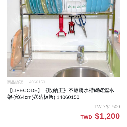
商品編號：
14060150
【LIFECODE】《收納王》不鏽鋼水槽碗碟瀝水
架-寬64cm(送砧板架) 14060150
TWD
$
1,500
$
1,200
TWD