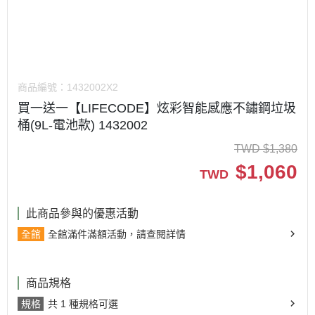
商品編號：
1432002X2
買一送一【LIFECODE】炫彩智能感應不鏽鋼垃圾
桶(9L-電池款) 1432002
TWD
$
1,380
$
1,060
TWD
此商品參與的優惠活動
全館
全館滿件滿額活動，請查閱詳情
商品規格
規格
共 1 種規格可選