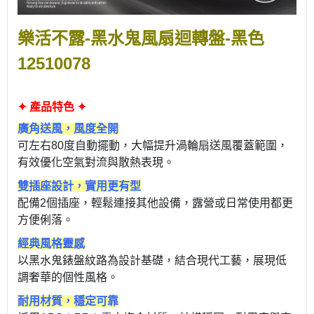
樂活不露-黑水鬼風扇迴轉盤-黑色
12510078
✦ 產品特色 ✦
廣角送風，風度全開
可左右80度自動擺動，大幅提升渦輪扇送風覆蓋範圍，
有效優化空氣對流與散熱表現。
雙插座設計，實用更有型
配備2個插座，輕鬆連接其他設備，露營或日常使用都更
方便俐落。
經典風格靈感
以黑水鬼錶盤紋路為設計基礎，結合現代工藝，展現低
調奢華的個性風格。
耐用材質，穩定可靠