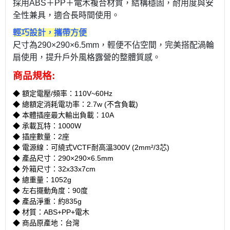
採用ABS＋PP＋電木複合材質，結構穩固，耐用度與安
全性兼具，適合長時間使用。
輕巧設計，攜帶方便
尺寸為290×290×6.5mm，輕便不佔空間，完美搭配渦輪
扇使用，提升戶外風格露營的整體質感。
商品規格:
◆ 額定電壓/頻率：110V~60Hz
◆
總額定消耗電功率：2.7w (不含負載)
◆
本體插座最大輸出負載：10A
◆
承載瓦特：1000W
◆
插座數量：2座
◆
電源線：可繞式VCTF耐高溫300V (2mm²/3芯)
◆
產品尺寸：290×290×6.5mm
◆ 外箱尺寸：32x33x7cm
◆ 總重量：1052g
◆
左右擺動角度：90度
◆
產品淨重：約835g
◆
材質：ABS+PP+電木
◆
商品原產地：台灣