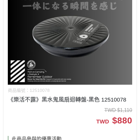
商品編號：
12510078
《樂活不露》黑水鬼風扇迴轉盤-黑色 12510078
TWD
$
1,110
$
880
TWD
此商品參與的優惠活動