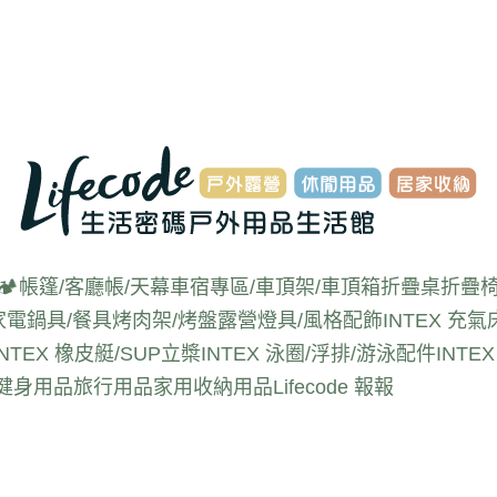
🏕️帳篷/客廳帳/天幕
車宿專區/車頂架/車頂箱
折疊桌
折疊椅
家電
鍋具/餐具
烤肉架/烤盤
露營燈具/風格配飾
INTEX 充氣
INTEX 橡皮艇/SUP立槳
INTEX 泳圈/浮排/游泳配件
INT
動健身用品
旅行用品
家用收納用品
Lifecode 報報