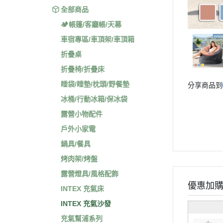
全部商品
🏕️帳篷/客廳帳/天幕
車宿專區/車頂架/車頂箱
折疊桌
折疊椅/折疊床
睡袋/睡墊/枕頭/野餐墊
分享商品到
冰桶/行動冰箱/保冰袋
露營小物配件
戶外小家電
鍋具/餐具
烤肉架/烤盤
露營燈具/風格配飾
優惠加
INTEX 充氣床
INTEX 充氣沙發
充氣幫浦系列