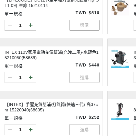
【LIFECODE】DC12V-車用強力電動充氣幫浦(PS
I-1.09)-軍綠 15210114
TWD
$510
單一規格
INTEX 110V家用電動充氣幫浦(充洩二用)-水藍色1
5210050(58639)
3
TWD
$440
單一規格
【INTEX】手壓充氣幫浦/打氣筒(快速三代)-高37c
m 15220040(68605)
8
TWD
$252
單一規格