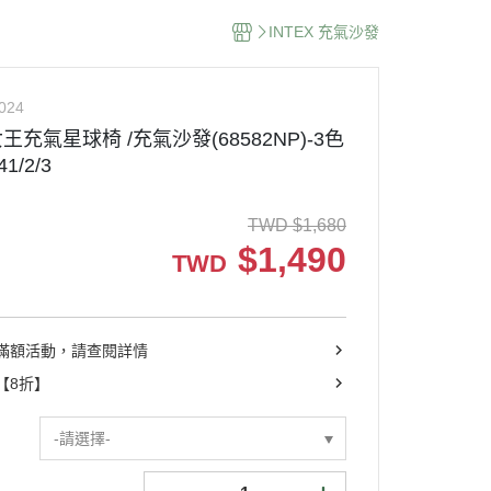
INTEX 充氣沙發
024
女王充氣星球椅 /充氣沙發(68582NP)-3色
1/2/3
TWD
$
1,680
$
1,490
TWD
滿額活動，請查閱詳情
【8折】
-請選擇-