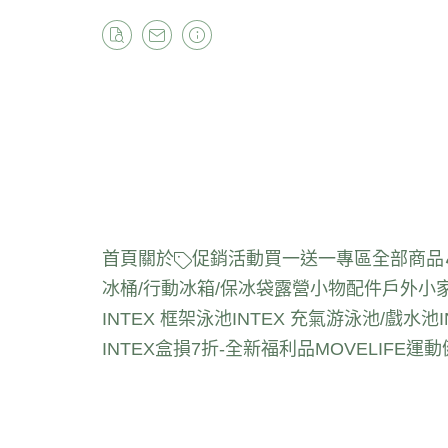
首頁
關於
促銷活動
買一送一專區
全部商品
冰桶/行動冰箱/保冰袋
露營小物配件
戶外小
INTEX 框架泳池
INTEX 充氣游泳池/戲水池
INTEX盒損7折-全新福利品
MOVELIFE運