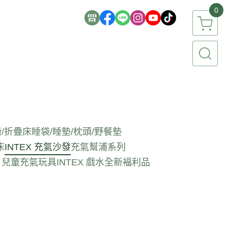
0
/折疊床
睡袋/睡墊/枕頭/野餐墊
床
INTEX 充氣沙發
充氣幫浦系列
EX 兒童充氣玩具
INTEX 戲水全新褔利品