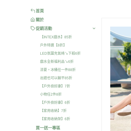
首頁
關於
促銷活動
【INTEX戲水】85折
戶外特選【8折】
LED氛圍充氣椅↘下殺6折
戲水全新福利品↘6折
涼夏。冰桶任一件88折
出遊也可以躺平85折
【戶外撿好康】7折
小物任2件8折
【戶外撿好康】6折
【家用收納】7折
【家用收納架】6折
買一送一專區