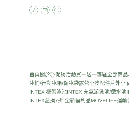
首頁
關於
促銷活動
買一送一專區
全部商品
冰桶/行動冰箱/保冰袋
露營小物配件
戶外小
INTEX 框架泳池
INTEX 充氣游泳池/戲水池
INTEX盒損7折-全新福利品
MOVELIFE運