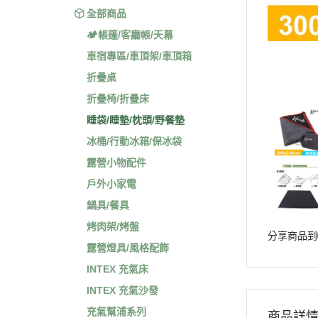
全部商品
🏕️帳篷/客廳帳/天幕
車宿專區/車頂架/車頂箱
折疊桌
折疊椅/折疊床
睡袋/睡墊/枕頭/野餐墊
冰桶/行動冰箱/保冰袋
露營小物配件
戶外小家電
鍋具/餐具
烤肉架/烤盤
分享商品到
露營燈具/風格配飾
INTEX 充氣床
INTEX 充氣沙發
充氣幫浦系列
商品詳