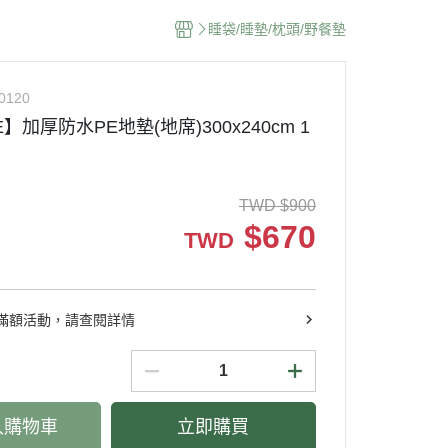
睡袋/睡墊/枕頭/野餐墊
0120
E】加厚防水PE地墊(地席)300x240cm 1
TWD
$
900
$
670
TWD
滿額活動，請查閱詳情
入購物車
立即購買