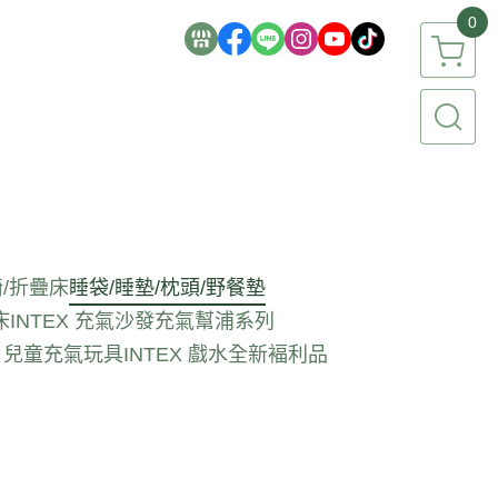
0
/折疊床
睡袋/睡墊/枕頭/野餐墊
床
INTEX 充氣沙發
充氣幫浦系列
EX 兒童充氣玩具
INTEX 戲水全新褔利品