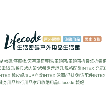
🏕️帳篷/客廳帳/天幕
車宿專區/車頂架/車頂箱
折疊桌
折疊椅
家電
鍋具/餐具
烤肉架/烤盤
露營燈具/風格配飾
INTEX 充氣
INTEX 橡皮艇/SUP立槳
INTEX 泳圈/浮排/游泳配件
INT
動健身用品
旅行用品
家用收納用品
Lifecode 報報