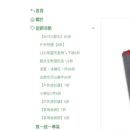
首頁
關於
促銷活動
【INTEX戲水】85折
戶外特選【8折】
LED氛圍充氣椅↘下殺6折
戲水全新福利品↘6折
涼夏。冰桶任一件88折
出遊也可以躺平85折
【戶外撿好康】7折
小物任2件8折
【戶外撿好康】6折
【家用收納】7折
【家用收納架】6折
買一送一專區