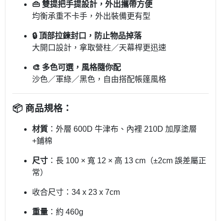
👜 雙提把手提設計，外出攜帶方便
均衡承重不卡手，外出裝備更有型
🔒 頂部拉鍊封口，防止物品掉落
大開口設計，拿取營柱／天幕桿更迅速
🎨 多色可選，風格隨你配
沙色／軍綠／黑色，自由搭配帳篷風格
📦 商品規格：
材質
：外層 600D 牛津布、內裡 210D 加厚塗層
+鋪棉
尺寸
：長 100 × 寬 12 × 高 13 cm（±2cm 誤差屬正
常）
收合尺寸：34 x 23 x 7cm
重量
：約 460g