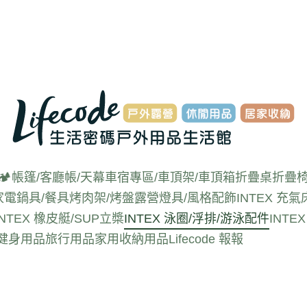
🏕️帳篷/客廳帳/天幕
車宿專區/車頂架/車頂箱
折疊桌
折疊椅
家電
鍋具/餐具
烤肉架/烤盤
露營燈具/風格配飾
INTEX 充氣
INTEX 橡皮艇/SUP立槳
INTEX 泳圈/浮排/游泳配件
INT
動健身用品
旅行用品
家用收納用品
Lifecode 報報