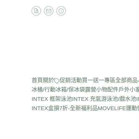
首頁
關於
促銷活動
買一送一專區
全部商品
冰桶/行動冰箱/保冰袋
露營小物配件
戶外小
INTEX 框架泳池
INTEX 充氣游泳池/戲水池
INTEX盒損7折-全新福利品
MOVELIFE運