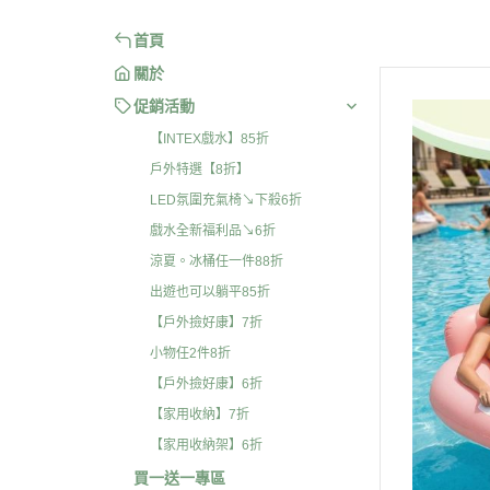
首頁
關於
促銷活動
【INTEX戲水】85折
戶外特選【8折】
LED氛圍充氣椅↘下殺6折
戲水全新福利品↘6折
涼夏。冰桶任一件88折
出遊也可以躺平85折
【戶外撿好康】7折
小物任2件8折
【戶外撿好康】6折
【家用收納】7折
【家用收納架】6折
買一送一專區