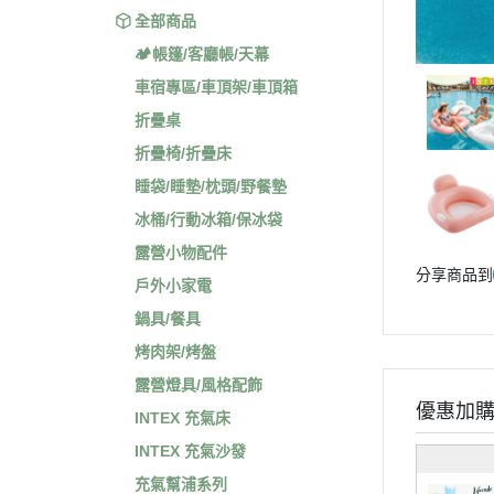
全部商品
🏕️帳篷/客廳帳/天幕
車宿專區/車頂架/車頂箱
折疊桌
折疊椅/折疊床
睡袋/睡墊/枕頭/野餐墊
冰桶/行動冰箱/保冰袋
露營小物配件
分享商品到
戶外小家電
鍋具/餐具
烤肉架/烤盤
露營燈具/風格配飾
優惠加
INTEX 充氣床
INTEX 充氣沙發
充氣幫浦系列