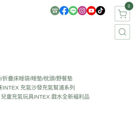
0
/折疊床
睡袋/睡墊/枕頭/野餐墊
床
INTEX 充氣沙發
充氣幫浦系列
EX 兒童充氣玩具
INTEX 戲水全新褔利品