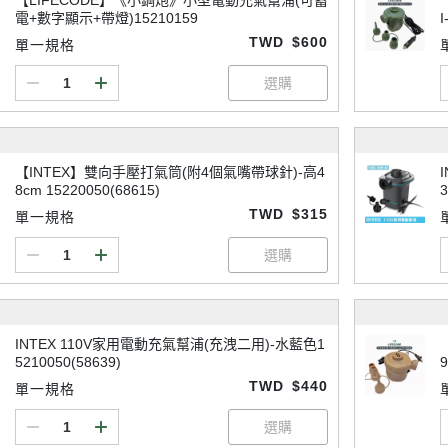
【LIFECODE】《小鋼炮》小型電動充氣幫浦(可蓄
電+數字顯示+帶燈)15210159
I
TWD
$600
單一規格
【INTEX】雙向手壓打氣筒(附4個氣嘴帶球針)-高4
8cm 15220050(68615)
3
TWD
$315
單一規格
INTEX 110V家用電動充氣幫浦(充洩二用)-水藍色1
5210050(58639)
TWD
$440
單一規格