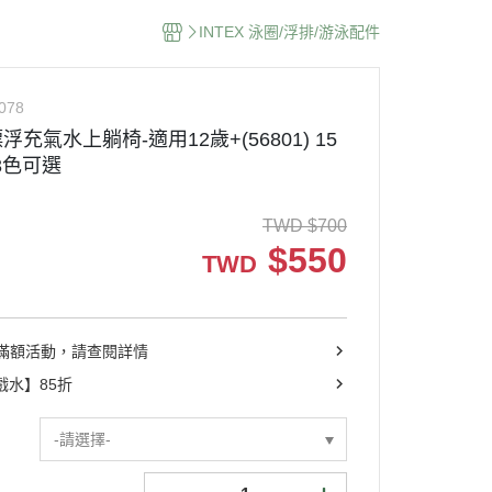
INTEX 泳圈/浮排/游泳配件
078
浮充氣水上躺椅-適用12歲+(56801) 15
3-3色可選
TWD
$
700
$
550
TWD
滿額活動，請查閱詳情
X戲水】85折
-請選擇-