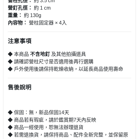
營柱孔徑：
約 3.5 cm
營釘孔徑：
約 1 cm
重量：
約 130g
內容物：
營柱固定器 × 4入
注意事項
◆ 本商品
不含地釘
及其他拍攝道具
◆ 請確認營柱尺寸是否適用後再行選購
◆ 戶外使用後請保持乾燥收納，以延長商品使用壽命
售後說明
◆ 保固：無，新品保固14天
◆ 商品若有瑕疵，請於鑑賞期7天內反映
◆ 商品一經使用，恕無法辦理退貨
◆ 若需退換貨，請保持商品、配件全新完整，並保留原