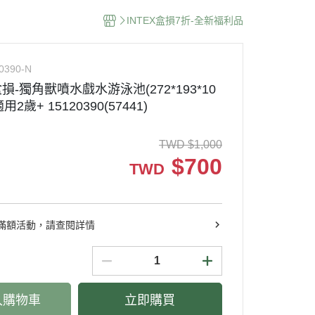
INTEX盒損7折-全新福利品
0390-N
盒損-獨角獸噴水戲水游泳池(272*193*10
適用2歲+ 15120390(57441)
TWD
$
1,000
$
700
TWD
滿額活動，請查閱詳情
入購物車
立即購買