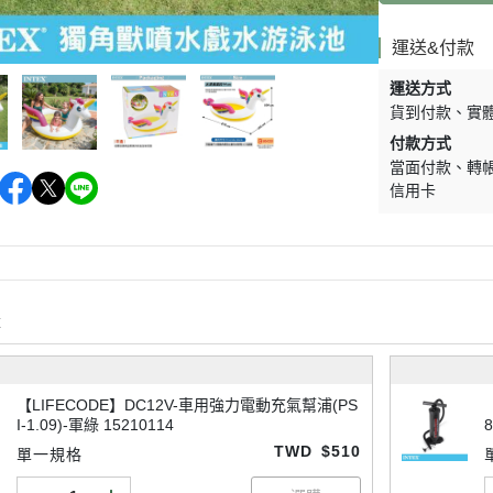
運送&付款
運送方式
貨到付款
實
付款方式
當面付款
轉
信用卡
購
【LIFECODE】DC12V-車用強力電動充氣幫浦(PS
I-1.09)-軍綠 15210114
8
TWD
$510
單一規格