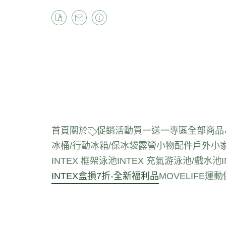
首頁
關於
促銷活動
買一送一專區
全部商品
冰桶/行動冰箱/保冰袋
露營小物配件
戶外小
INTEX 框架泳池
INTEX 充氣游泳池/戲水池
INTEX盒損7折-全新福利品
MOVELIFE運