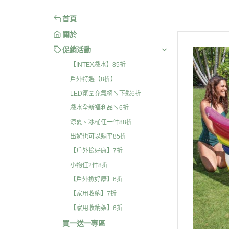
首頁
關於
促銷活動
【INTEX戲水】85折
戶外特選【8折】
LED氛圍充氣椅↘下殺6折
戲水全新福利品↘6折
涼夏。冰桶任一件88折
出遊也可以躺平85折
【戶外撿好康】7折
小物任2件8折
【戶外撿好康】6折
【家用收納】7折
【家用收納架】6折
買一送一專區