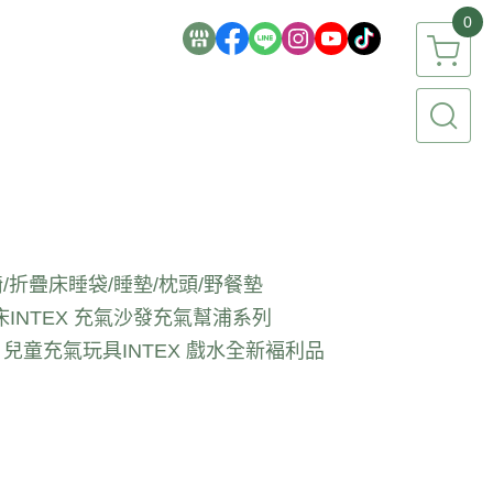
0
/折疊床
睡袋/睡墊/枕頭/野餐墊
床
INTEX 充氣沙發
充氣幫浦系列
EX 兒童充氣玩具
INTEX 戲水全新褔利品