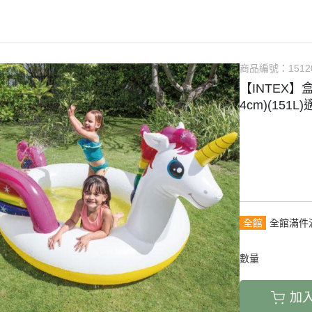
商品編號：
1512
【INTEX】
4cm)(151L)
全館
全館滿件
數量
加