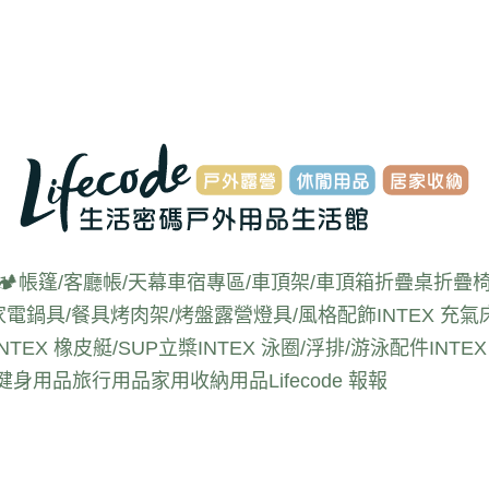
🏕️帳篷/客廳帳/天幕
車宿專區/車頂架/車頂箱
折疊桌
折疊椅
家電
鍋具/餐具
烤肉架/烤盤
露營燈具/風格配飾
INTEX 充氣
INTEX 橡皮艇/SUP立槳
INTEX 泳圈/浮排/游泳配件
INT
動健身用品
旅行用品
家用收納用品
Lifecode 報報