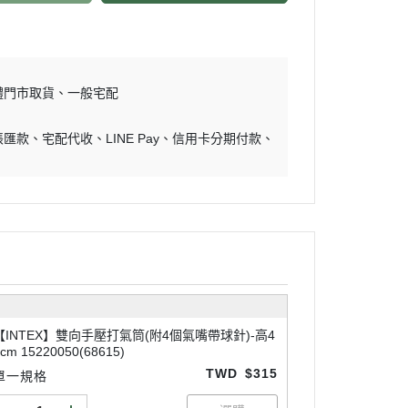
體門市取貨
一般宅配
帳匯款
宅配代收
LINE Pay
信用卡分期付款
【INTEX】雙向手壓打氣筒(附4個氣嘴帶球針)-高4
cm 15220050(68615)
TWD
$315
單一規格