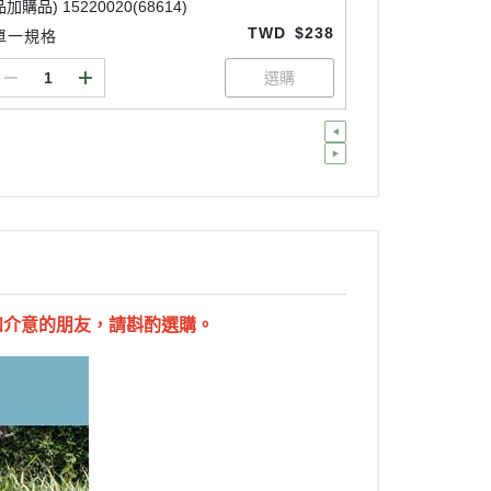
品加購品) 15220020(68614)
TWD
$238
單一規格
如介意的朋友，請斟酌選購。