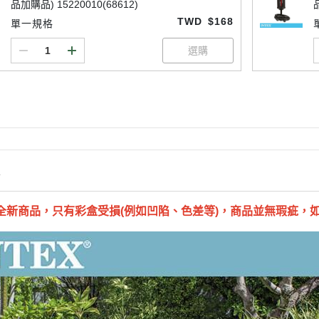
品加購品) 15220010(68612)
TWD
$168
單一規格
情
全新商品，只有彩盒受損(例如凹陷、色差等)，商品並無瑕疵，