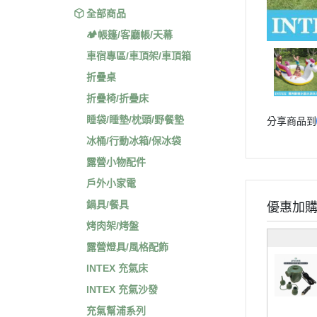
全部商品
🏕️帳篷/客廳帳/天幕
車宿專區/車頂架/車頂箱
折疊桌
折疊椅/折疊床
睡袋/睡墊/枕頭/野餐墊
分享商品到
冰桶/行動冰箱/保冰袋
露營小物配件
戶外小家電
鍋具/餐具
優惠加
烤肉架/烤盤
露營燈具/風格配飾
INTEX 充氣床
INTEX 充氣沙發
充氣幫浦系列