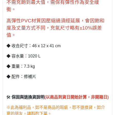
不需充飽到最大值，需保有彈性作為安全緩
衝。
高彈性PVC材質因壓縮過須經延展，會因飽和
度及丈量方式不同，充氣尺寸略有±10%誤差
值。
◆ 收合尺寸：46 x 12 x 41 cm
◆ 容水量：1020 L
◆ 重量：7.3 kg
◆ 配件：修補片
🛠
保固與退換貨說明
(以商品到貨日開始計算，非開箱日)
※此為福利品，如不是商品的瑕疵，恕不退換貨，如介
意的朋友，請斟酌下單。