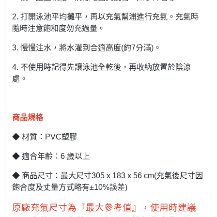
2. 打開泳池平均攤平，再以充氣幫浦進行充氣。充氣時
隨時注意飽和度勿充過量。
3. 慢慢注水，將水灌到合適高度(約7分滿)。
4. 不使用時記得先讓泳池全乾後，再收納放置於陰涼
處。
商品規格
◆ 材質：PVC塑膠
◆ 適合年齡：6 歲以上
◆ 商品尺寸：最大尺寸305 x 183 x 56 cm(充氣後尺寸因
飽合度及丈量方式略有±10%誤差)
原廠充氣尺寸為『最大參考值』，使用時建議