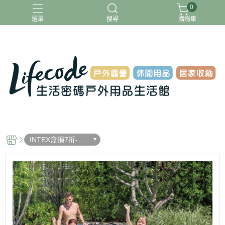
0
選單
搜尋
購物車
ADAMOUTDOOR
G-PLUS
INTEX
MOVELIFE
樂活不露
INTEX盒損7折-全
新福利品