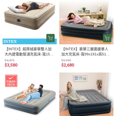
【INTEX】超厚絨豪華雙人加
【INTEX】豪華三層圍邊單人
大內建電動幫浦充氣床-寬152c
加大充氣床-寬99x191x高51cm
m(64427ED) 15020020
(64131ED) 15020050
$4,475
$3,350
$3,580
$2,680