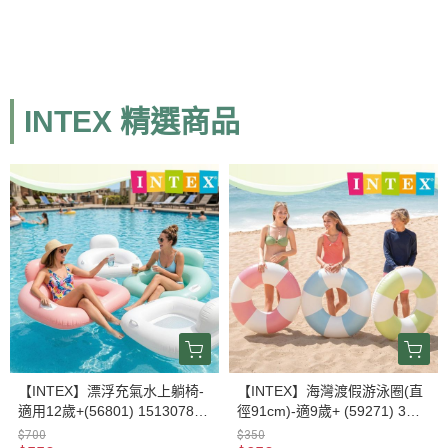
INTEX 精選商品
【INTEX】漂浮充氣水上躺椅-
【INTEX】海灣渡假游泳圈(直
適用12歲+(56801) 15130781/
徑91cm)-適9歲+ (59271) 3色
2/3-3色可選
可選15130791/2/3
$700
$350