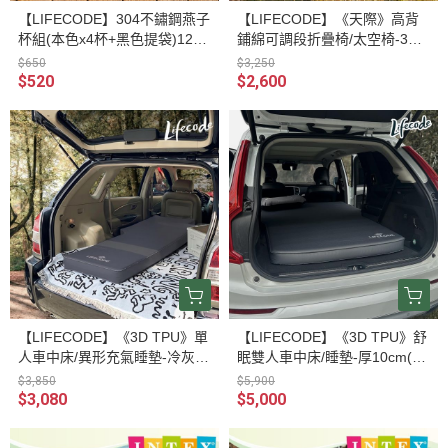
【LIFECODE】304不鏽鋼燕子
【LIFECODE】《天際》高背
杯組(本色x4杯+黑色提袋)1232
鋪綿可調段折疊椅/太空椅-3色
0250
可選 13010254/7/8
$650
$3,250
$520
$2,600
【LIFECODE】《3D TPU》單
【LIFECODE】《3D TPU》舒
人車中床/異形充氣睡墊-冷灰色
眠雙人車中床/睡墊-厚10cm(13
12140073
1x190x10cm)-冷灰12140063
$3,850
$5,900
$3,080
$5,000