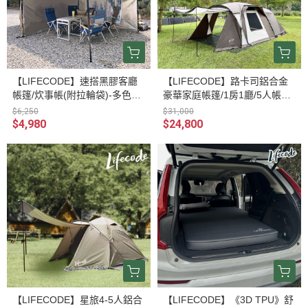
【LIFECODE】速搭黑膠客廳
【LIFECODE】路卡司鋁合金
帳篷/炊事帳(附拉輪袋)-多色可
豪華家庭帳篷/1房1廳/5人帳篷
選 12040033/5/6/7/8
12040060
$6,250
$31,000
$4,980
$24,800
【LIFECODE】星旅4-5人鋁合
【LIFECODE】《3D TPU》舒