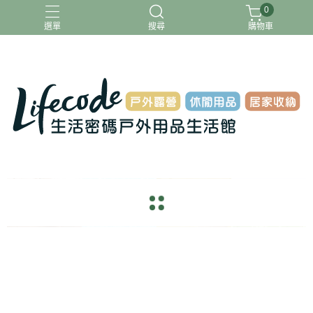
0
選單
搜尋
購物車
ADAMOUTDOOR
G-PLUS
INTEX
MOVELIFE
樂活不露
navigate_before
navigate_next
sentiment_satisfied_alt
Lifecode Blog