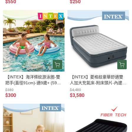
$550
$250
【INTEX】海洋條紋游泳圈-雙
【INTEX】菱格紋豪華舒適雙
把手(直徑91cm)-適9歲+ (5925
人加大充氣床-附床頭片-內建電
6) 2色可選15130801/2
動幫浦(64447) 15020530
$380
$4,480
$300
$3,580