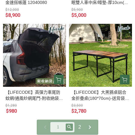
金速搭帳篷 12040080
眠雙人車中床/睡墊-厚10cm(13
1x190x10cm)-冷灰12140063
$12,000
$5,900
$8,900
$5,000
【LIFECODE】高彈力車尾防
【LIFECODE】大黑鴉桌鋁合
蚊網/通風紗網尾門-附收納袋
金折疊桌(180*70cm)-送背袋 1
(高後備箱休旅車/箱型車可用)
3310398-1
$1,280
$3,500
12310690
$980
$2,780
2