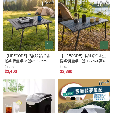
【LIFECODE】輕旅鋁合金蛋
【LIFECODE】長征鋁合金蛋
捲桌/折疊桌-M號(89*60cm-高4
捲桌/折疊桌-L號(127*60-高40-
0-65) 13310520
65cm) 13310510
$3,000
$3,600
$2,400
$2,880