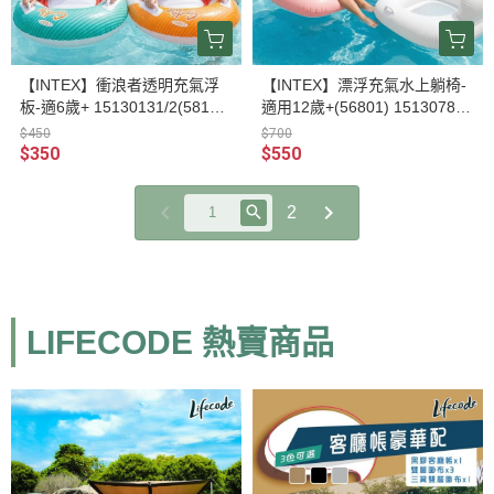
【INTEX】衝浪者透明充氣浮
【INTEX】漂浮充氣水上躺椅-
板-適6歲+ 15130131/2(58172)
適用12歲+(56801) 15130781/
-2色可選
2/3-3色可選
$450
$700
$350
$550
2
LIFECODE 熱賣商品