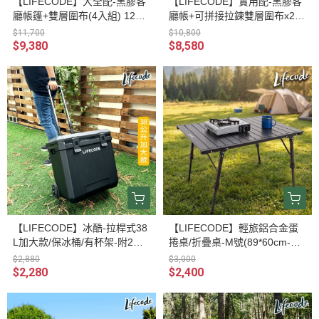
【LIFECODE】大全配-黑膠客
【LIFECODE】實用配-黑膠客
廳帳篷+雙層圍布(4入組) 1204
廳帳+可拼接拉鍊雙層圍布x2
003-99
+單層圍布x2 多色可選 120400
$11,700
$10,800
3-88
$9,380
$8,580
【LIFECODE】冰酷-拉桿式38
【LIFECODE】輕旅鋁合金蛋
L加大款/保冰桶/有杯架-附2個
捲桌/折疊桌-M號(89*60cm-高4
冰磚-酷黑色 12300368
0-65) 13310520
$2,880
$3,000
$2,280
$2,400