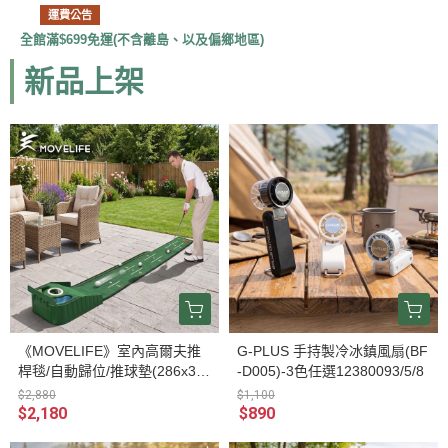
運費公告
全館滿$699免運(不含離島、以及偏鄉地區)
新品上架
《MOVELIFE》室內高爾夫推
G-PLUS 手持製冷冰鎮風扇(BF
桿毯/自動歸位/推球墊(286x31c
-D005)-3色任選12380093/5/8
m) 31000010
$2,880
$1,100
$2,180
$890