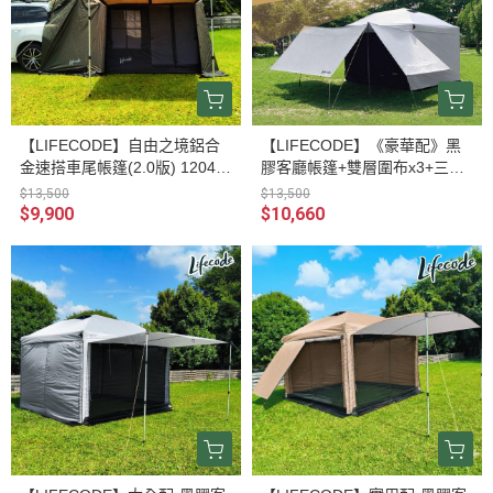
【LIFECODE】自由之境鋁合
【LIFECODE】《豪華配》黑
金速搭車尾帳篷(2.0版) 12040
膠客廳帳篷+雙層圍布x3+三翼
090
雙層圍布x1 沙色/黑色/水泥灰 1
$13,500
$13,500
2040036/7/8-98
$9,900
$10,660