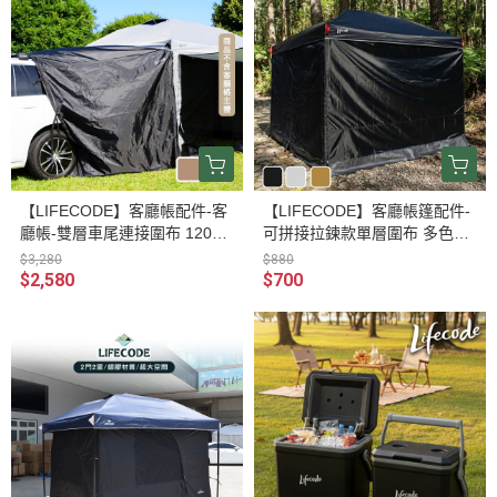
【LIFECODE】客廳帳配件-客
【LIFECODE】客廳帳篷配件-
廳帳-雙層車尾連接圍布 12040
可拼接拉鍊款單層圍布 多色可
037/8-0
選 12040036/7/8-1
$3,280
$880
$2,580
$700