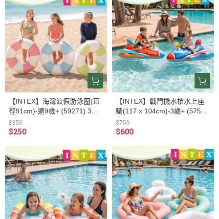
【INTEX】海灣渡假游泳圈(直
【INTEX】戰鬥機水槍水上座
徑91cm)-適9歲+ (59271) 3色
騎(117 x 104cm)-3歲+ (5753
可選15130791/2/3
1) 2色可選 15130811/2
$350
$750
$250
$600