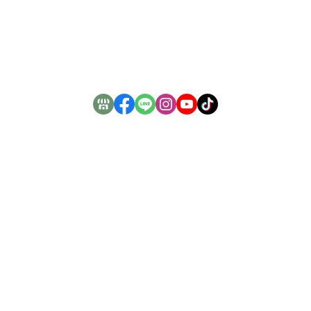
全部商品
付款方式說明
會員權益說明
生活密碼國際有限公司 服務時段：周一至周五 09:00~17:00 彰