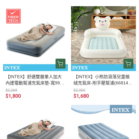
【INTEX】舒適雙層單人加大
【INTEX】小熊防滾落兒童植
內建電動幫浦充氣床墊-寬99c
絨充氣床-附手壓幫浦(66814) 1
m-有頭枕(64115ED) 1502021
5010020
$2,260
$2,350
0
$1,800
$1,680