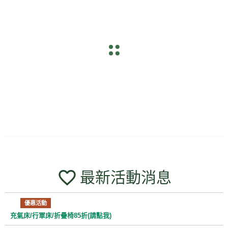
navigate_before
navigate_next
帳篷收納使用說明
帳篷收納注意事項: 1.高溫和濕度 帳篷對於高溫和濕度還是有一定的容忍度。 長時
間曝曬在高溫環境下，帳布上的PU防水膠、遮光劑(銀膠、色膠或黑膠)都會質變，影
響功能。 日夜溫差所帶來的冷凝而返潮，容易讓帳篷包含水氣，若沒有做好除濕，
久而久之帳布容易水解，且帳篷也會發霉。 2.避免搭設在陽光長期曝曬的營位 帳篷
收納時，不要存放在太陽容易曝曬的空間像陽台或後車廂，讓帳篷長時間炙曬。 強
烈紫外線多少會傷害帳布，面料容易在接縫處撕裂，防止黑膠因高溫導致「水解」。
建議找一個沒有太陽直射，通風的地方儲放帳篷，環
favorite_border
最新活動消息
優惠活動
充氣床/行軍床/折疊椅85折(請點我)