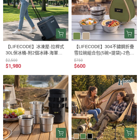
【LIFECODE】冰凍屋-拉桿式
【LIFECODE】304不鏽鋼折疊
30L保冰桶-附2個冰磚-海軍藍
雪拉碗組合包(5碗+提袋)-2色可
12300425
選 12320914/7-05
$2,500
$750
$1,980
$600