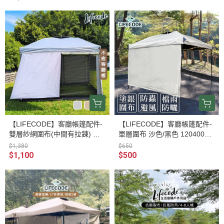
【LIFECODE】客廳帳篷配件-
【LIFECODE】客廳帳篷配件-
雙層紗網圍布(中間有拉鍊) 水
單層圍布 沙色/黑色 12040037/
泥灰/沙色/黑色 12040036/7/8-
8-2
$1,380
$650
3
$1,100
$500