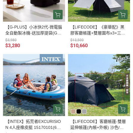
【G-PLUS】小冰快2代-微電腦
【LIFECODE】《豪華配》黑
全自動製冰機-送加厚提袋(GP-I
膠客廳帳篷+雙層圍布x3+三翼
M02)-2色可選 12320113/8
雙層圍布x1 沙色/黑色/水泥灰 1
$3,980
$13,500
2040036/7/8-98
$3,280
$10,660
【INTEX】拓荒者EXCURISIO
【LIFECODE】客廳帳篷-雙層
N 4人座橡皮艇 15170101(663
延伸帳篷(內帳+外帳) 沙色/黑