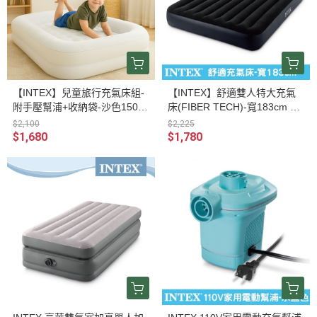
【INTEX】兒童旅行充氣床組-
【INTEX】舒適雙人特大充氣
附手壓幫浦+收納袋-沙色15010
床(FIBER TECH)-寬183cm 15
017 (66811)
010111(64144)
$2,100
$2,225
$1,680
$1,780