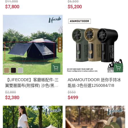
24NP)
色/水泥灰 12040036/7/8-66
$11,000
$6,500
$7,800
$5,200
【LIFECODE】客廳帳配件-三
ADAMOUTDOOR 迷你手持冰
翼雙層圍布(附撐桿) 沙色/黑色/
能扇-3色任選1250084/7/8
水泥灰 12040036/7/8-35
$2,880
$550
$2,380
$499