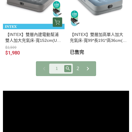
【INTEX】雙層內建電動幫浦
【INTEX】雙層加高單人加大
雙人加大充氣床-寬152cm(USB
充氣床-寬99*長191*高36cm(U
電源)(64114) 15020380
SB電源)(64157) 15020470
$2,500
已售完
$1,980
2