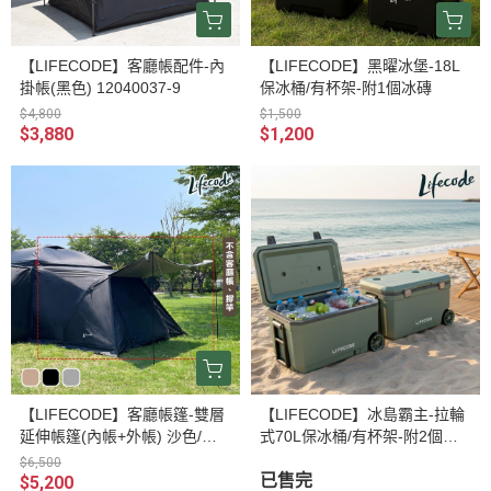
【LIFECODE】客廳帳配件-內
【LIFECODE】黑曜冰堡-18L
掛帳(黑色) 12040037-9
保冰桶/有杯架-附1個冰磚
$4,800
$1,500
$3,880
$1,200
【LIFECODE】客廳帳篷-雙層
【LIFECODE】冰島霸主-拉輪
延伸帳篷(內帳+外帳) 沙色/黑
式70L保冰桶/有杯架-附2個冰
色/水泥灰 12040036/7/8-66
磚-軍綠灰12300414
$6,500
已售完
$5,200