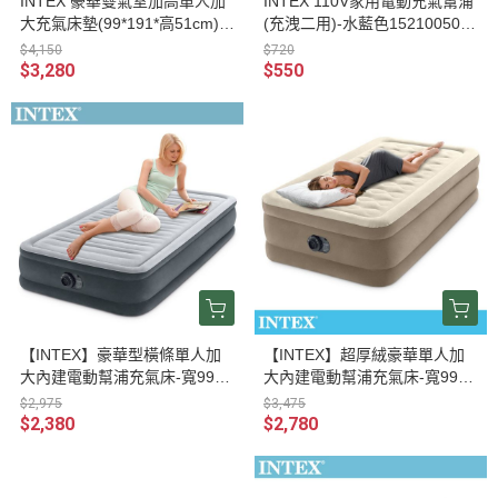
INTEX 豪華雙氣室加高單人加
INTEX 110V家用電動充氣幫浦
大充氣床墊(99*191*高51cm)-
(充洩二用)-水藍色15210050(5
內建電動幫浦(64161ED) 1502
8639)
$4,150
$720
0330
$3,280
$550
【INTEX】豪華型橫條單人加
【INTEX】超厚絨豪華單人加
大內建電動幫浦充氣床-寬99c
大內建電動幫浦充氣床-寬99c
m(67765ED) 15020150
m(64425ED) 15020030
$2,975
$3,475
$2,380
$2,780