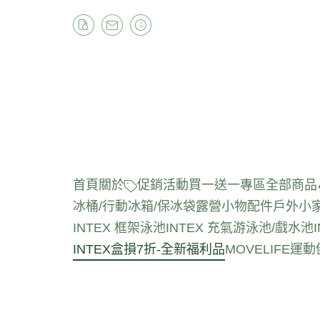
首頁
關於
促銷活動
買一送一專區
全部商品
冰桶/行動冰箱/保冰袋
露營小物配件
戶外小
INTEX 框架泳池
INTEX 充氣游泳池/戲水池
INTEX盒損7折-全新福利品
MOVELIFE運