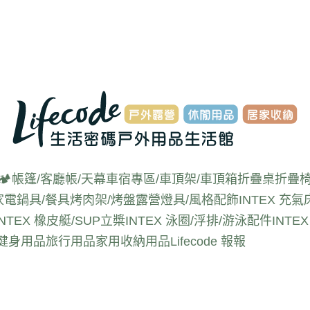
🏕️帳篷/客廳帳/天幕
車宿專區/車頂架/車頂箱
折疊桌
折疊椅
家電
鍋具/餐具
烤肉架/烤盤
露營燈具/風格配飾
INTEX 充氣
INTEX 橡皮艇/SUP立槳
INTEX 泳圈/浮排/游泳配件
INT
動健身用品
旅行用品
家用收納用品
Lifecode 報報