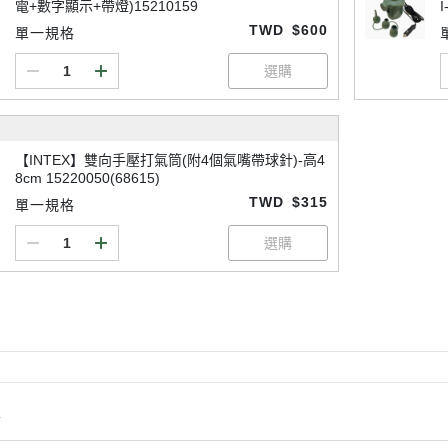
電+數字顯示+帶燈)15210159
I
TWD
$600
單一規格
【INTEX】雙向手壓打氣筒(附4個氣嘴帶球針)-高4
8cm 15220050(68615)
TWD
$315
單一規格
情