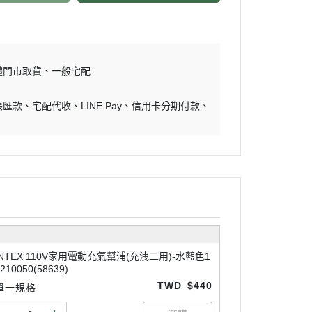
體門市取貨
一般宅配
帳匯款
宅配代收
LINE Pay
信用卡分期付款
INTEX 110V家用電動充氣幫浦(充洩二用)-水藍色1
210050(58639)
TWD
$440
單一規格