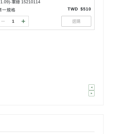
-1.09)-軍綠 15210114
TWD
$510
單一規格