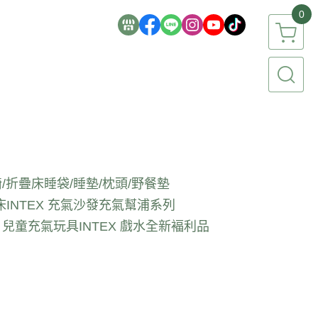
0
/折疊床
睡袋/睡墊/枕頭/野餐墊
床
INTEX 充氣沙發
充氣幫浦系列
EX 兒童充氣玩具
INTEX 戲水全新褔利品