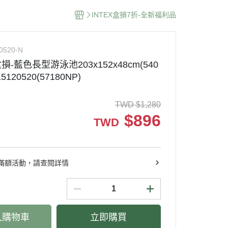
INTEX盒損7折-全新福利品
0520-N
損-藍色長型游泳池203x152x48cm(540
5120520(57180NP)
TWD
$
1,280
$
896
TWD
滿額活動，請查閱詳情
入購物車
立即購買