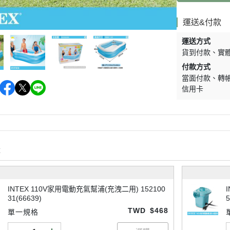
運送&付款
運送方式
貨到付款
實
付款方式
當面付款
轉
信用卡
購
INTEX 110V家用電動充氣幫浦(充洩二用) 152100
31(66639)
5
TWD
$468
單一規格