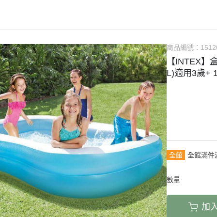
商品編號：
1512
【INTEX】盒
L)適用3歲+ 1
全館
全館滿件
數量
加