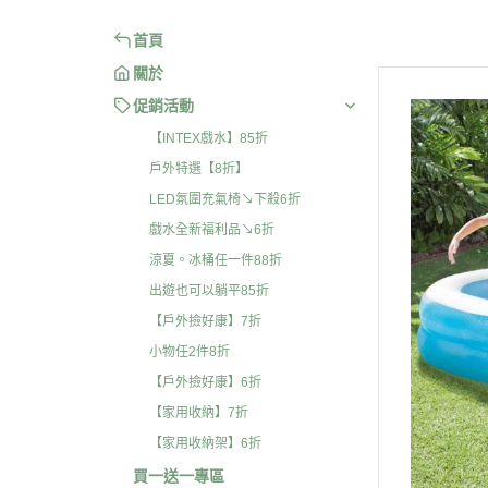
首頁
關於
促銷活動
【INTEX戲水】85折
戶外特選【8折】
LED氛圍充氣椅↘下殺6折
戲水全新福利品↘6折
涼夏。冰桶任一件88折
出遊也可以躺平85折
【戶外撿好康】7折
小物任2件8折
【戶外撿好康】6折
【家用收納】7折
【家用收納架】6折
買一送一專區